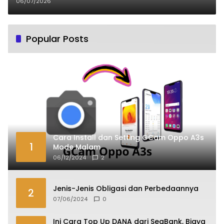
400
06/07/2026
Popular Posts
Cara Install dan Setting GCam Oppo A3s
1
Mode Malam
06/12/2024
2
Jenis-Jenis Obligasi dan Perbedaannya
2
07/06/2024
0
Ini Cara Top Up DANA dari SeaBank, Biaya