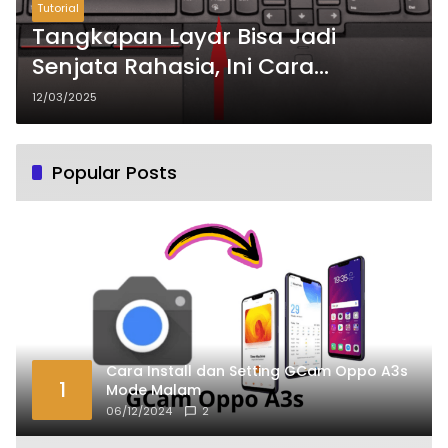
Tutorial
Tangkapan Layar Bisa Jadi
Senjata Rahasia, Ini Cara
Maksimalinnya!
12/03/2025
Popular Posts
Cara Install dan Setting GCam Oppo A3s
1
Mode Malam
06/12/2024
2