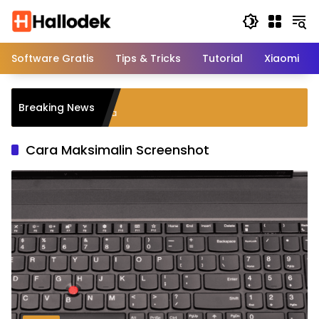
Langsung
ke
konten
Software Gratis
Tips & Tricks
Tutorial
Xiaomi
gendap Bank Mandiri
Breaking News
an Jenis Tabungannya
Cara Maksimalin Screenshot