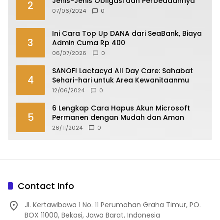
Jenis-Jenis Obligasi dan Perbedaannya
2
07/06/2024
0
Ini Cara Top Up DANA dari SeaBank, Biaya
3
Admin Cuma Rp 400
06/07/2026
0
SANOFI Lactacyd All Day Care: Sahabat
4
Sehari-hari untuk Area Kewanitaanmu
12/06/2024
0
6 Lengkap Cara Hapus Akun Microsoft
5
Permanen dengan Mudah dan Aman
26/11/2024
0
Contact Info
Jl. Kertawibawa 1 No. 11 Perumahan Graha Timur, PO.
BOX 11000, Bekasi, Jawa Barat, Indonesia