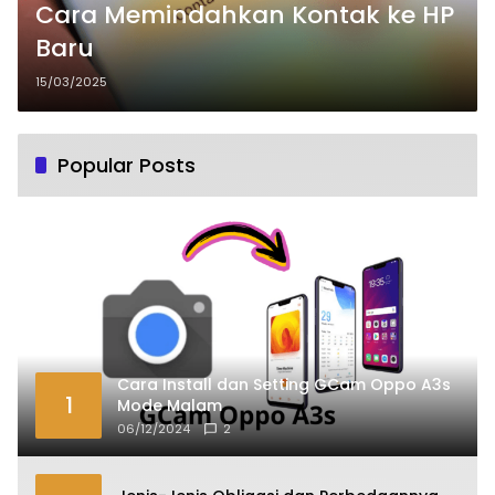
Cara Memindahkan Kontak ke HP
Baru
15/03/2025
Popular Posts
Cara Install dan Setting GCam Oppo A3s
1
Mode Malam
06/12/2024
2