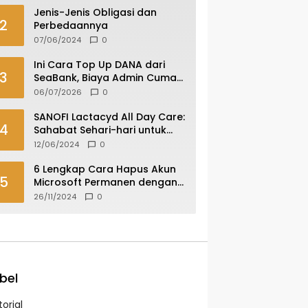
Jenis-Jenis Obligasi dan
2
Perbedaannya
07/06/2024
0
Ini Cara Top Up DANA dari
3
SeaBank, Biaya Admin Cuma
Rp 400
06/07/2026
0
SANOFI Lactacyd All Day Care:
4
Sahabat Sehari-hari untuk
Area Kewanitaanmu
12/06/2024
0
6 Lengkap Cara Hapus Akun
5
Microsoft Permanen dengan
Mudah dan Aman
26/11/2024
0
bel
orial