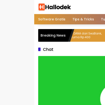
Langsung
ke
konten
Software Gratis
Tips & Tricks
Tu
Ini Cara Top Up DANA dari SeaBank,
Breaking News
Biaya Admin Cuma Rp 400
Chat