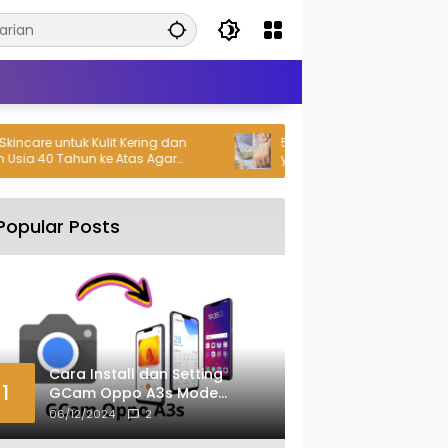
ncare untuk Kulit Kering dan
5 Kandungan Skincare untuk Ku
a 40 Tahun ke Atas Agar
yang Wajib Kamu Cek di Label
Kembali
Popular Posts
Cara Install dan Setting
1
GCam Oppo A3s Mode
Malam
06/12/2024
2