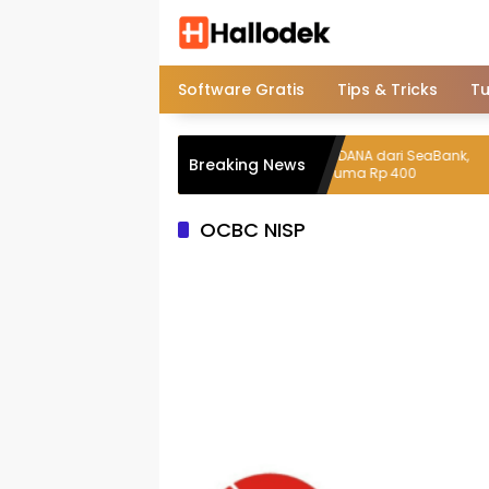
Langsung
ke
konten
Software Gratis
Tips & Tricks
Tu
Ini Cara Top Up DANA dari SeaBank,
Breaking News
Biaya Admin Cuma Rp 400
OCBC NISP