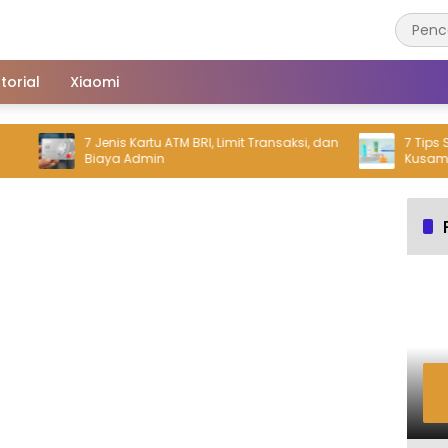
torial
Xiaomi
7 Jenis Kartu ATM BRI, Limit Transaksi, dan
7 Tips Skin
Biaya Admin
Kusam Usi
Glowing K