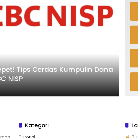
epet! Tips Cerdas Kumpulin Dana
BC NISP
Kategori
La
Graha
Tutorial
Tut