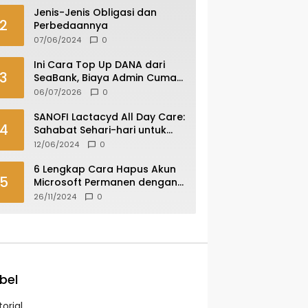
Jenis-Jenis Obligasi dan
2
Perbedaannya
07/06/2024
0
Ini Cara Top Up DANA dari
3
SeaBank, Biaya Admin Cuma
Rp 400
06/07/2026
0
SANOFI Lactacyd All Day Care:
4
Sahabat Sehari-hari untuk
Area Kewanitaanmu
12/06/2024
0
6 Lengkap Cara Hapus Akun
5
Microsoft Permanen dengan
Mudah dan Aman
26/11/2024
0
bel
orial