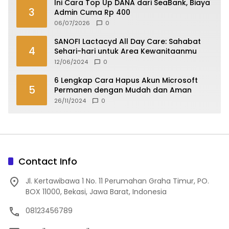
Ini Cara Top Up DANA dari SeaBank, Biaya
3
Admin Cuma Rp 400
06/07/2026
0
SANOFI Lactacyd All Day Care: Sahabat
4
Sehari-hari untuk Area Kewanitaanmu
12/06/2024
0
6 Lengkap Cara Hapus Akun Microsoft
5
Permanen dengan Mudah dan Aman
26/11/2024
0
Contact Info
Jl. Kertawibawa 1 No. 11 Perumahan Graha Timur, PO.
BOX 11000, Bekasi, Jawa Barat, Indonesia
08123456789