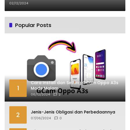
02/12/2024
Popular Posts
Cara Install dan Setting GCam Oppo A3s
1
Mode Malam
06/12/2024
2
Jenis-Jenis Obligasi dan Perbedaannya
2
07/06/2024
0