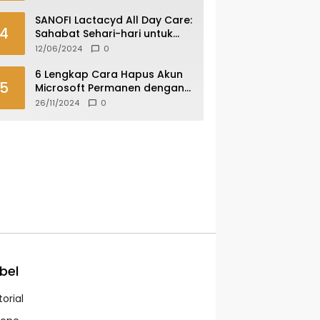
SANOFI Lactacyd All Day Care:
4
Sahabat Sehari-hari untuk
Area Kewanitaanmu
12/06/2024
0
6 Lengkap Cara Hapus Akun
5
Microsoft Permanen dengan
Mudah dan Aman
26/11/2024
0
bel
orial