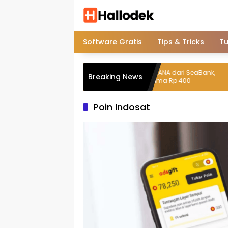
Langsung
ke
konten
Software Gratis
Tips & Tricks
Tu
Ini Cara Top Up DANA dari SeaBank,
Breaking News
Biaya Admin Cuma Rp 400
Poin Indosat