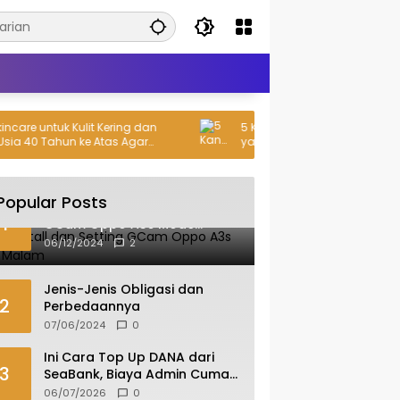
re untuk Kulit Kering dan
5 Kandungan Skincare untuk Kulit
40 Tahun ke Atas Agar
yang Wajib Kamu Cek di Label Pr
bali
Popular Posts
Cara Install dan Setting
1
GCam Oppo A3s Mode
Malam
06/12/2024
2
Jenis-Jenis Obligasi dan
2
Perbedaannya
07/06/2024
0
Ini Cara Top Up DANA dari
3
SeaBank, Biaya Admin Cuma
Rp 400
06/07/2026
0