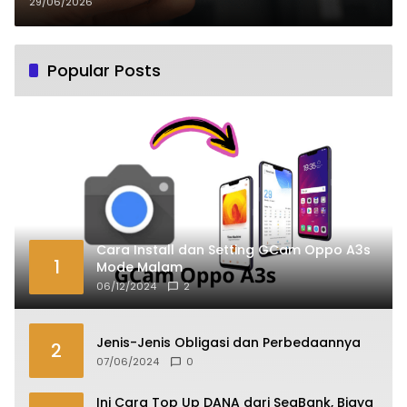
29/06/2026
Popular Posts
Cara Install dan Setting GCam Oppo A3s
1
Mode Malam
06/12/2024
2
Jenis-Jenis Obligasi dan Perbedaannya
2
07/06/2024
0
Ini Cara Top Up DANA dari SeaBank, Biaya