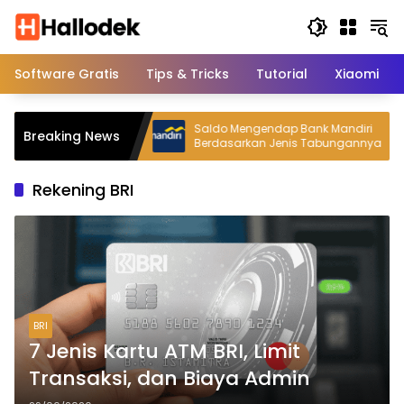
Langsung
ke
konten
Software Gratis
Tips & Tricks
Tutorial
Xiaomi
 untuk Kulit Kering
Saldo Mengendap Bank Mandiri
Breaking News
 di Label Produk
Berdasarkan Jenis Tabungannya
Rekening BRI
BRI
7 Jenis Kartu ATM BRI, Limit
Transaksi, dan Biaya Admin