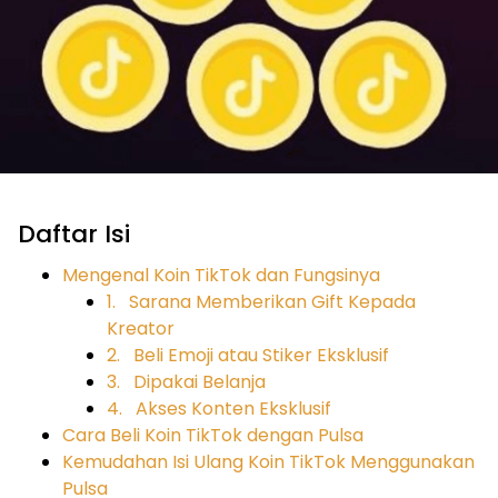
Daftar Isi
Mengenal Koin TikTok dan Fungsinya
1. Sarana Memberikan Gift Kepada
Kreator
2. Beli Emoji atau Stiker Eksklusif
3. Dipakai Belanja
4. Akses Konten Eksklusif
Cara Beli Koin TikTok dengan Pulsa
Kemudahan Isi Ulang Koin TikTok Menggunakan
Pulsa