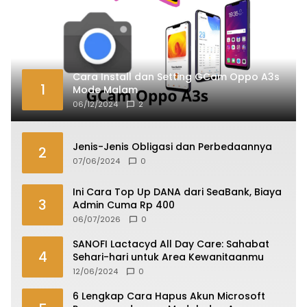
Cara Install dan Setting GCam Oppo A3s
1
Mode Malam
06/12/2024
2
Jenis-Jenis Obligasi dan Perbedaannya
2
07/06/2024
0
Ini Cara Top Up DANA dari SeaBank, Biaya
3
Admin Cuma Rp 400
06/07/2026
0
SANOFI Lactacyd All Day Care: Sahabat
4
Sehari-hari untuk Area Kewanitaanmu
12/06/2024
0
6 Lengkap Cara Hapus Akun Microsoft