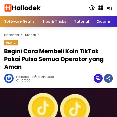
Langsung
ke
konten
Software Gratis
Tips & Tricks
Tutorial
Xiaomi
Beranda
Tutorial
Tutorial
Begini Cara Membeli Koin TikTok
Pakai Pulsa Semua Operator yang
Aman
Hallodek
4 Min Baca
01/12/2024